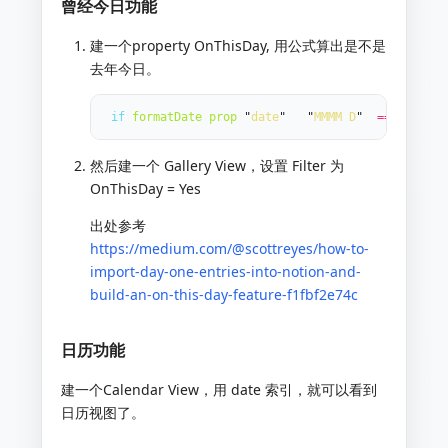
曾经今日功能
建一个property OnThisDay, 用公式算出是不是
去年今日。
if
(
formatDate
(
prop
(
"
date
"
),
"
MMMM D
"
)
==
formatD
然后建一个 Gallery View，设置 Filter 为
OnThisDay = Yes
出处参考
https://medium.com/@scottreyes/how-to-
import-day-one-entries-into-notion-and-
build-an-on-this-day-feature-f1fbf2e74c
日历功能
建一个Calendar View，用 date 索引，就可以看到
日历视图了。